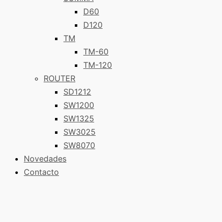
D60
D120
TM
TM-60
TM-120
ROUTER
SD1212
SW1200
SW1325
SW3025
SW8070
Novedades
Contacto