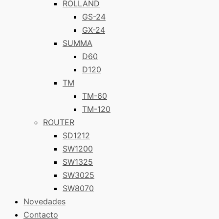
ROLLAND
GS-24
GX-24
SUMMA
D60
D120
TM
TM-60
TM-120
ROUTER
SD1212
SW1200
SW1325
SW3025
SW8070
Novedades
Contacto