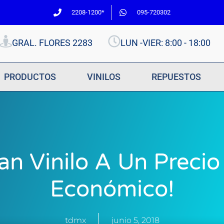
2208-1200*
095-720302
GRAL. FLORES 2283
LUN -VIER: 8:00 - 18:00
PRODUCTOS
VINILOS
REPUESTOS
an Vinilo A Un Precio
Económico!
tdmx
junio 5, 2018