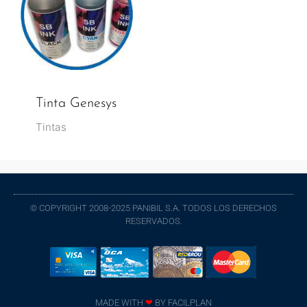
Tinta Genesys
Tintas
© COPYRIGHT 2008-2025 PANIBIL S.A. TODOS LOS DERECHOS
RESERVADOS.
MADE WITH
❤
BY
FACILPLAN