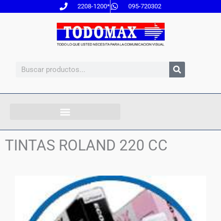
Ir
2208-1200*
095-720302
al
contenido
Search
TINTAS ROLAND 220 CC