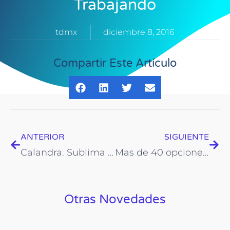
Trabajando
tdmx
diciembre 8, 2016
Compartir Este Artículo
Prev
Nex
ANTERIOR
SIGUIENTE
Calandra. Sublima rollos de tela enteros
Mas de 40 opciones en máquinas!
Otras Novedades