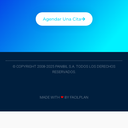
Agendar Una Cita
© COPYRIGHT 2008-2025 PANIBIL S.A. TODOS LOS DERECHOS
RESERVADOS.
MADE WITH
❤
BY
FACILPLAN