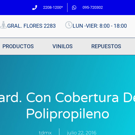
2208-1200*
095-720302
GRAL. FLORES 2283
LUN -VIER: 8:00 - 18:00
PRODUCTOS
VINILOS
REPUESTOS
rd. Con Cobertura D
Polipropileno
tdmx
julio 22, 2016