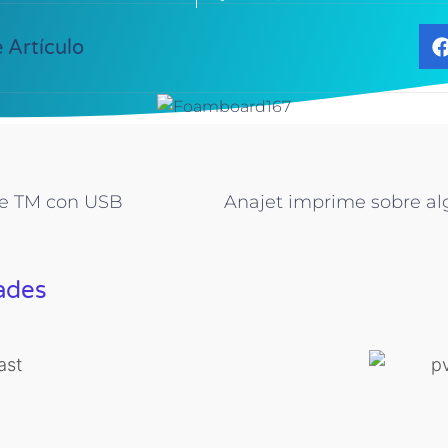
 Artículo
rte TM con USB
ades