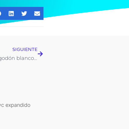
Next
SIGUIENTE
Anajet imprime sobre algodón blanco o de color