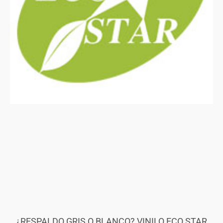
¿RESPALDO GRIS O BLANCO? VINILO ECO STAR